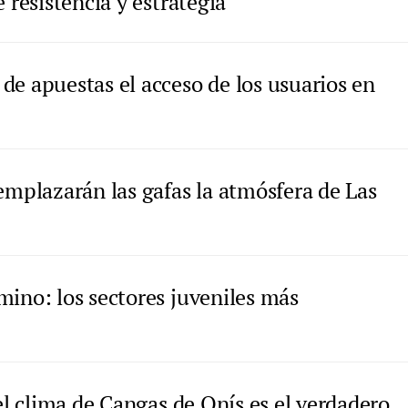
 resistencia y estrategia
de apuestas el acceso de los usuarios en
emplazarán las gafas la atmósfera de Las
mino: los sectores juveniles más
 el clima de Cangas de Onís es el verdadero