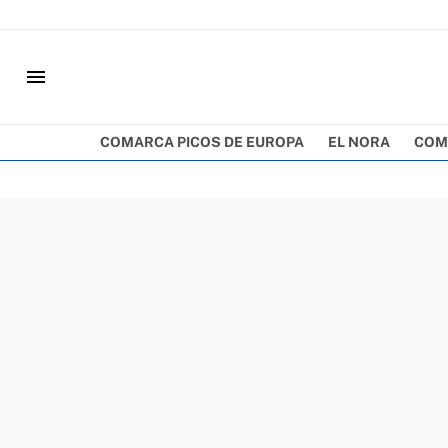
menu
COMARCA PICOS DE EUROPA
EL NORA
COM