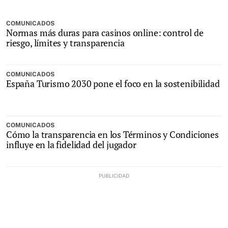
COMUNICADOS
Normas más duras para casinos online: control de
riesgo, límites y transparencia
COMUNICADOS
España Turismo 2030 pone el foco en la sostenibilidad
COMUNICADOS
Cómo la transparencia en los Términos y Condiciones
influye en la fidelidad del jugador