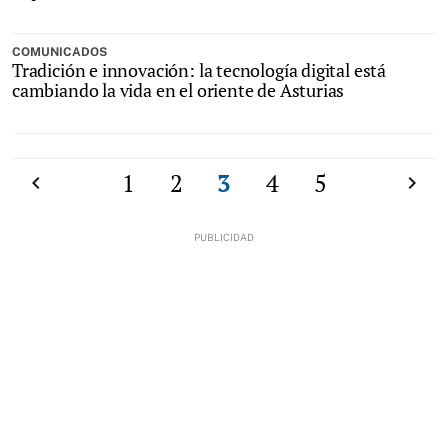
COMUNICADOS
Tradición e innovación: la tecnología digital está
cambiando la vida en el oriente de Asturias
Anterior
1
2
3
4
5
Siguien