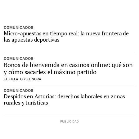
COMUNICADOS
Micro-apuestas en tiempo real: la nueva frontera de
las apuestas deportivas
COMUNICADOS
Bonos de bienvenida en casinos online: qué son
y cómo sacarles el máximo partido
EL FIELATO Y EL NORA
COMUNICADOS
Despidos en Asturias: derechos laborales en zonas
rurales y turísticas