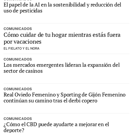
El papel de la AI en la sostenibilidad y reducción del
uso de pesticidas
COMUNICADOS
Cómo cuidar de tu hogar mientras estás fuera
por vacaciones
EL FIELATO Y EL NORA
COMUNICADOS
Los mercados emergentes lideran la expansión del
sector de casinos
COMUNICADOS
Real Oviedo Femenino y Sporting de Gijón Femenino
continúan su camino tras el derbi copero
COMUNICADOS
¿Cómo el CBD puede ayudarte a mejorar en el
deporte?