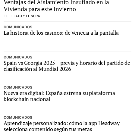
Ventajas del Aislamiento Insuflado en la
Vivienda para este Invierno
EL FIELATO Y EL NORA
COMUNICADOS
La historia de los casinos: de Venecia a la pantalla
COMUNICADOS
Spain vs Georgia 2025 – previa y horario del partido de
clasificación al Mundial 2026
COMUNICADOS
Nueva era digital: España estrena su plataforma
blockchain nacional
COMUNICADOS
Aprendizaje personalizado: cómo la app Headway
selecciona contenido según tus metas