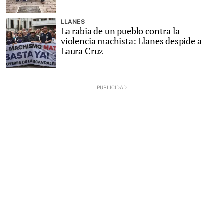
LLANES
La rabia de un pueblo contra la
violencia machista: Llanes despide a
Laura Cruz