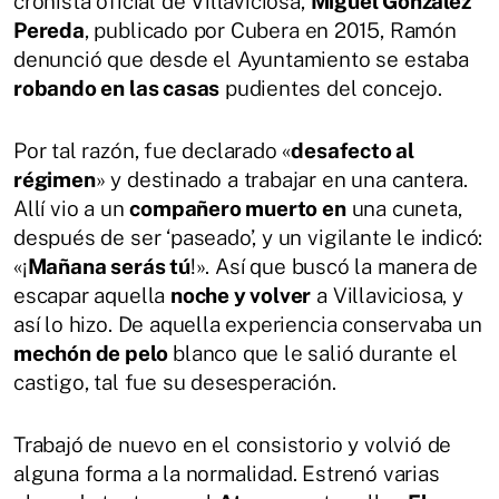
cronista oficial de Villaviciosa,
Miguel González
Pereda
, publicado por Cubera en 2015, Ramón
denunció que desde el Ayuntamiento se estaba
robando en las casas
pudientes del concejo.
Por tal razón, fue declarado «
desafecto al
régimen
» y destinado a trabajar en una cantera.
Allí vio a un
compañero muerto en
una cuneta,
después de ser ‘paseado’, y un vigilante le indicó:
«¡
Mañana serás tú
!». Así que buscó la manera de
escapar aquella
noche y volver
a Villaviciosa, y
así lo hizo. De aquella experiencia conservaba un
mechón de pelo
blanco que le salió durante el
castigo, tal fue su desesperación.
Trabajó de nuevo en el consistorio y volvió de
alguna forma a la normalidad. Estrenó varias