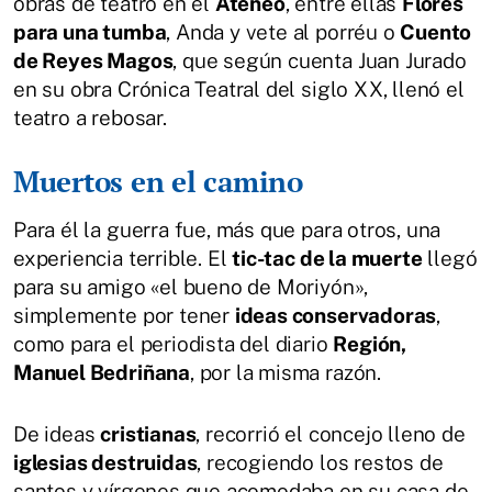
obras de teatro en el
Ateneo
, entre ellas
Flores
para una tumba
, Anda y vete al porréu o
Cuento
de Reyes Magos
, que según cuenta Juan Jurado
en su obra Crónica Teatral del siglo XX, llenó el
teatro a rebosar.
Muertos en el camino
Para él la guerra fue, más que para otros, una
experiencia terrible. El
tic-tac de la muerte
llegó
para su amigo «el bueno de Moriyón»,
simplemente por tener
ideas conservadoras
,
como para el periodista del diario
Región,
Manuel Bedriñana
, por la misma razón.
De ideas
cristianas
, recorrió el concejo lleno de
iglesias destruidas
, recogiendo los restos de
santos y vírgenes que acomodaba en su casa de