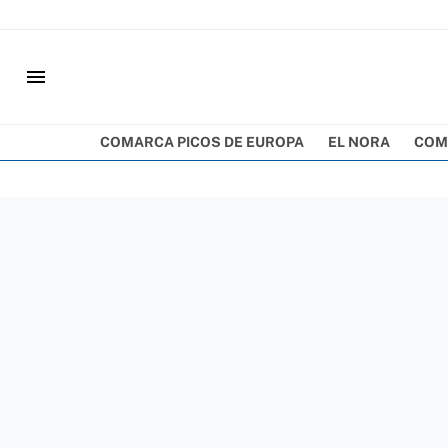
menu
COMARCA PICOS DE EUROPA
EL NORA
COM