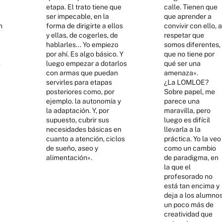
etapa. El trato tiene que
calle. Tienen que
ser impecable, en la
que aprender a
n
forma de dirigirte a ellos
convivir con ello, a
y ellas, de cogerles, de
respetar que
hablarles... Yo empiezo
somos diferentes,
por ahí. Es algo básico. Y
que no tiene por
o
luego empezar a dotarlos
qué ser una
con armas que puedan
amenaza».
servirles para etapas
¿La LOMLOE?
posteriores como, por
Sobre papel, me
ejemplo. la autonomía y
parece una
la adaptación. Y, por
maravilla, pero
supuesto, cubrir sus
luego es difícil
necesidades básicas en
llevarla a la
cuanto a atención, ciclos
práctica. Yo la veo
de sueño, aseo y
como un cambio
alimentación».
de paradigma, en
la que el
profesorado no
está tan encima y
deja a los alumno
un poco más de
creatividad que