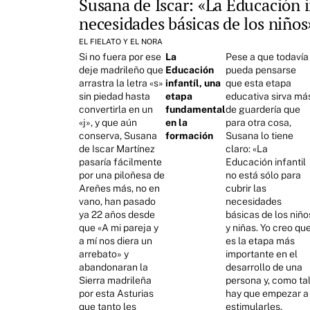
Susana de Iscar: «La Educación 
necesidades básicas de los niños
EL FIELATO Y EL NORA
Si no fuera por ese
La
Pese a que todavía
deje madrileño que
Educación
pueda pensarse
arrastra la letra «s»
infantíl, una
que esta etapa
sin piedad hasta
etapa
educativa sirva má
convertirla en un
fundamental
de guardería que
«j», y que aún
en la
para otra cosa,
conserva, Susana
formación
Susana lo tiene
de Iscar Martínez
claro: «La
pasaría fácilmente
Educación infantil
por una piloñesa de
no está sólo para
Areñes más, no en
cubrir las
vano, han pasado
necesidades
ya 22 años desde
básicas de los niño
que «A mi pareja y
y niñas. Yo creo qu
a mí nos diera un
es la etapa más
arrebato» y
importante en el
abandonaran la
desarrollo de una
Sierra madrileña
persona y, como tal
por esta Asturias
hay que empezar a
que tanto les
estimularles,