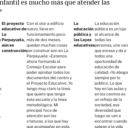
infantil es mucho más que atender las
»
El proyecto
Con el olor a edificio
La
La educación
educativo de
nuevo, lleva en
educación
pública es un lujo
La
funcionamiento poco
pública y
al alcance de
s
Parpayuela,
más de dos meses,
las Leyes
todas las
aún en
quedan muchas cosas
educativas
personas, una var
construcción
por construir aún en La
que enrasa y da a
Parpayuela: «Estamos
todos una
ahora formando el
oportunidad de
Consejo Escolar para
educación de
poder aprobar todos los
calidad: «Yo abogo
documentos del centro y
siempre por lo
el Proyecto Educativo. Yo
público. Lo que
s
tengo muy claro la línea
hay en las aulas y
e
que quiero que tenga
en los centros es
esta escuela y la línea
un reflejo de la
metodológica. Mi
sociedad, esa
principal foco de
diversidad que
,
atención son las
luego se van a
criaturas, a los que hay
encontrar cuando
que acompañar en esta
salgan a la vida