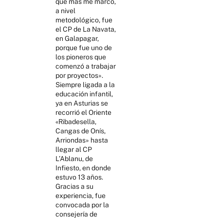
que más me marcó,
a nivel
metodológico, fue
el CP de La Navata,
en Galapagar,
porque fue uno de
los pioneros que
comenzó a trabajar
por proyectos».
Siempre ligada a la
educación infantil,
ya en Asturias se
recorrió el Oriente
«Ribadesella,
Cangas de Onís,
Arriondas» hasta
llegar al CP
L’Ablanu, de
Infiesto, en donde
estuvo 13 años.
Gracias a su
experiencia, fue
convocada por la
consejería de