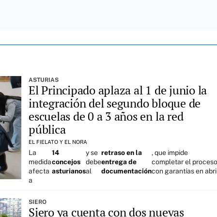
ASTURIAS
El Principado aplaza al 1 de junio la
integración del segundo bloque de
escuelas de 0 a 3 años en la red
pública
EL FIELATO Y EL NORA
La
14
y se
retraso en la
, que impide
medida
concejos
debe
entrega de
completar el proces
afecta
asturianos
al
documentación
con garantías en abri
a
SIERO
Siero ya cuenta con dos nuevas