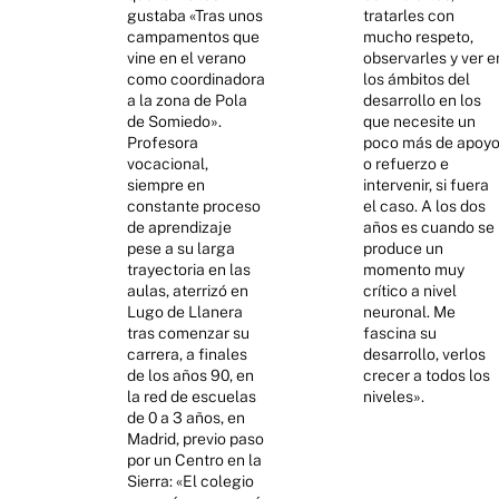
gustaba «Tras unos
tratarles con
campamentos que
mucho respeto,
vine en el verano
observarles y ver e
como coordinadora
los ámbitos del
a la zona de Pola
desarrollo en los
de Somiedo».
que necesite un
Profesora
poco más de apoy
vocacional,
o refuerzo e
siempre en
intervenir, si fuera
constante proceso
el caso. A los dos
de aprendizaje
años es cuando se
pese a su larga
produce un
trayectoria en las
momento muy
aulas, aterrizó en
crítico a nivel
Lugo de Llanera
neuronal. Me
tras comenzar su
fascina su
carrera, a finales
desarrollo, verlos
de los años 90, en
crecer a todos los
la red de escuelas
niveles».
de 0 a 3 años, en
Madrid, previo paso
por un Centro en la
Sierra: «El colegio