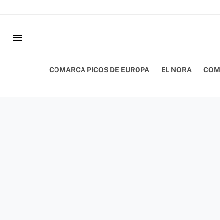
menu
COMARCA PICOS DE EUROPA
EL NORA
COM