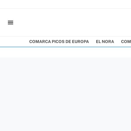
menu
COMARCA PICOS DE EUROPA
EL NORA
COM