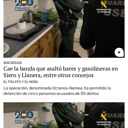
play_arrow
SOCIEDAD
Cae la banda que asaltó bares y gasolineras en
Siero y Llanera, entre otros concejos
EL FIELATO Y EL NORA
La operación, denominada Octanos-Nemea, ha permitido la
detención de cinco personas acusados de 55 delitos