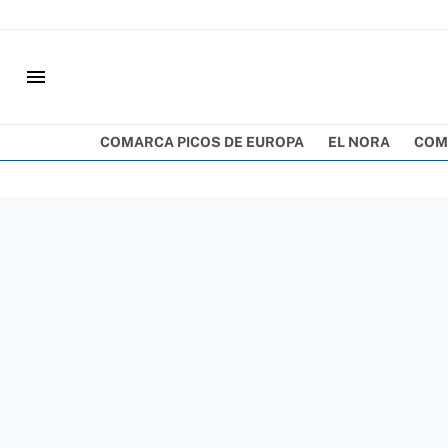
menu
COMARCA PICOS DE EUROPA
EL NORA
COM