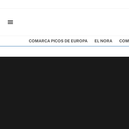
menu
COMARCA PICOS DE EUROPA
EL NORA
COM