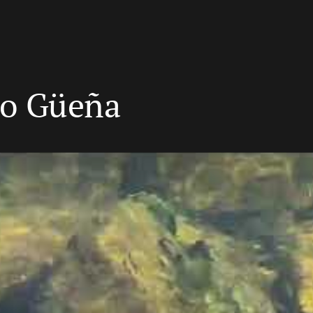
́o Güeña