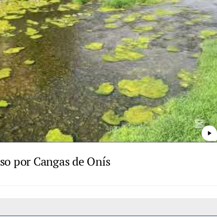
play_arrow
paso por Cangas de Onís