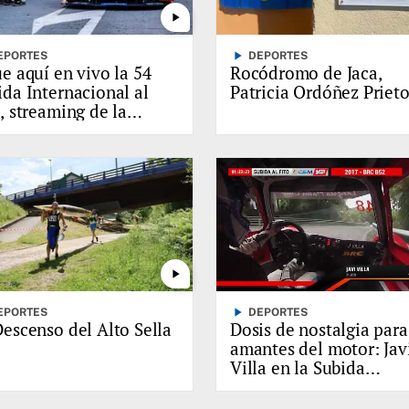
play_arrow
play_arrow
EPORTES
DEPORTES
ue aquí en vivo la 54
Rocódromo de Jaca,
ida Internacional al
Patricia Ordóñez Priet
, streaming de la
eba
play_arrow
play_arrow
EPORTES
DEPORTES
Descenso del Alto Sella
Dosis de nostalgia para
amantes del motor: Jav
Villa en la Subida
Internacional del Fito 
2012