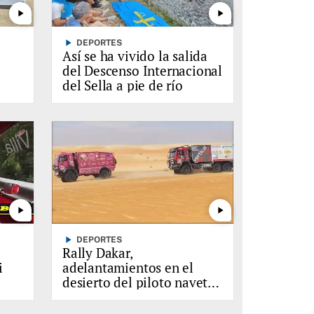
play_arrow
play_arrow
play_arrow
DEPORTES
Así se ha vivido la salida
o
del Descenso Internacional
del Sella a pie de río
play_arrow
play_arrow
play_arrow
DEPORTES
Rally Dakar,
i
adelantamientos en el
desierto del piloto naveto
en
Parri Matínez Canteli