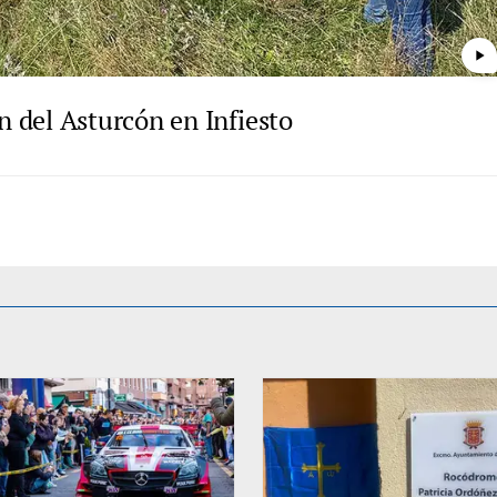
play_arrow
 del Asturcón en Infiesto