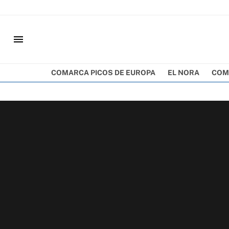
menu
COMARCA PICOS DE EUROPA
EL NORA
COM