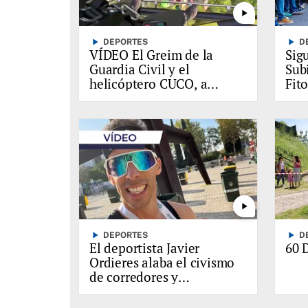
play_arrow
play_arrow
play_arrow
DEPORTES
D
VÍDEO El Greim de la
Sig
Guardia Civil y el
Sub
helicóptero CUCO, a
Fito
destajo en La Travesera
pru
play_arrow
play_arrow
play_arrow
DEPORTES
D
El deportista Javier
60 
Ordieres alaba el civismo
de corredores y
organización de La
Traveserina