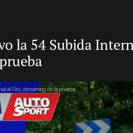
vo la 54 Subida Intern
 prueba
nal al Fito, streaming de la prueba