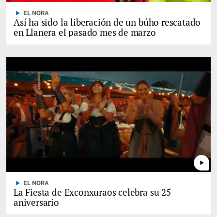
play_arrow
EL NORA
Así ha sido la liberación de un búho rescatado
en Llanera el pasado mes de marzo
play_arrow
play_arrow
EL NORA
La Fiesta de Exconxuraos celebra su 25
aniversario