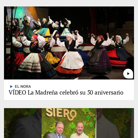
play_arrow
play_arrow
EL NORA
VÍDEO La Madreña celebró su 50 aniversario