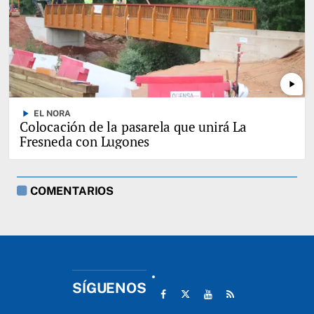
play_arrow
play_arrow
EL NORA
Colocación de la pasarela que unirá La
Fresneda con Lugones
COMENTARIOS
SÍGUENOS