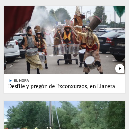
play_arrow
play_arrow
EL NORA
Desfile y pregón de Exconxuraos, en Llanera