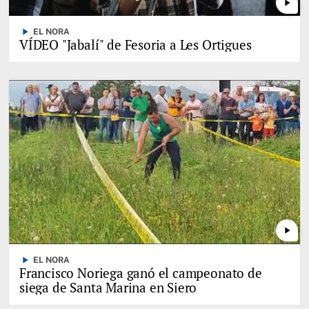
play_arrow
play_arrow
EL NORA
VÍDEO "Jabalí" de Fesoria a Les Ortigues
play_arrow
play_arrow
EL NORA
Francisco Noriega ganó el campeonato de
siega de Santa Marina en Siero