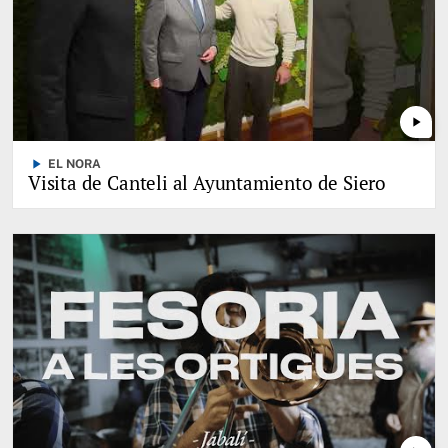
play_arrow
play_arrow
EL NORA
Visita de Canteli al Ayuntamiento de Siero