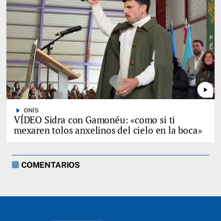
play_arrow
play_arrow
ONÍS
VÍDEO Sidra con Gamonéu: «como si ti
mexaren tolos anxelinos del cielo en la boca»
COMENTARIOS