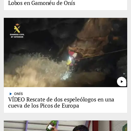
Lobos en Gamonéu de Onís
play_arrow
play_arrow
ONÍS
VÍDEO Rescate de dos espeleólogos en una
cueva de los Picos de Europa