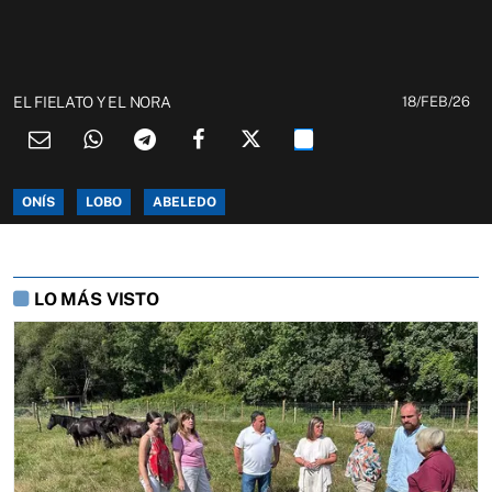
EL FIELATO Y EL NORA
18/FEB/26
ONÍS
LOBO
ABELEDO
LO MÁS VISTO