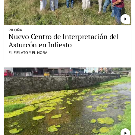
play_arrow
PILOÑA
Nuevo Centro de Interpretación del
Asturcón en Infiesto
EL FIELATO Y EL NORA
play_arrow