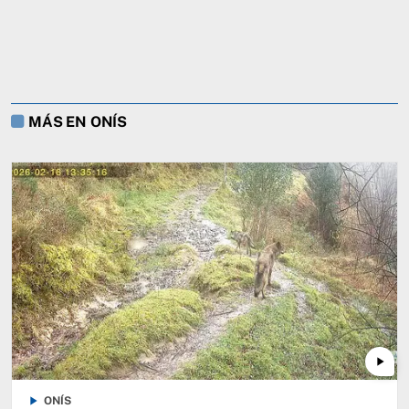
MÁS EN ONÍS
play_arrow
play_arrow
ONÍS