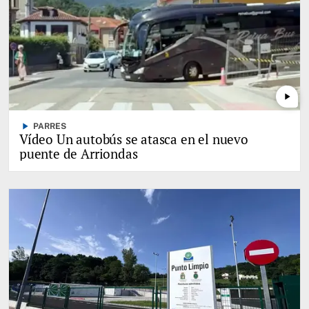
play_arrow
play_arrow
PARRES
Vídeo Un autobús se atasca en el nuevo
puente de Arriondas