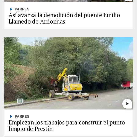
play_arrow
PARRES
Así avanza la demolición del puente Emilio
Llamedo de Arriondas
play_arrow
play_arrow
PARRES
Empiezan los trabajos para construir el punto
limpio de Prestín