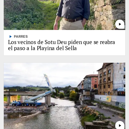
play_arrow
play_arrow
PARRES
Los vecinos de Sotu Deu piden que se reabra
el paso a la Playina del Sella
play_arrow