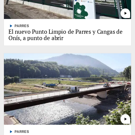
play_arrow
play_arrow
PARRES
El nuevo Punto Limpio de Parres y Cangas de
Onís, a punto de abrir
play_arrow
play_arrow
PARRES