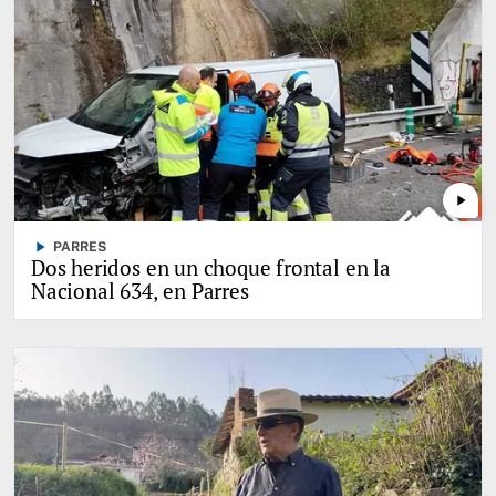
play_arrow
play_arrow
PARRES
Dos heridos en un choque frontal en la
Nacional 634, en Parres