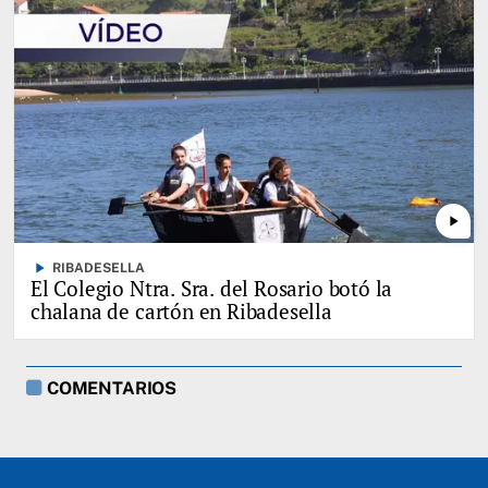
play_arrow
play_arrow
RIBADESELLA
El Colegio Ntra. Sra. del Rosario botó la
chalana de cartón en Ribadesella
COMENTARIOS