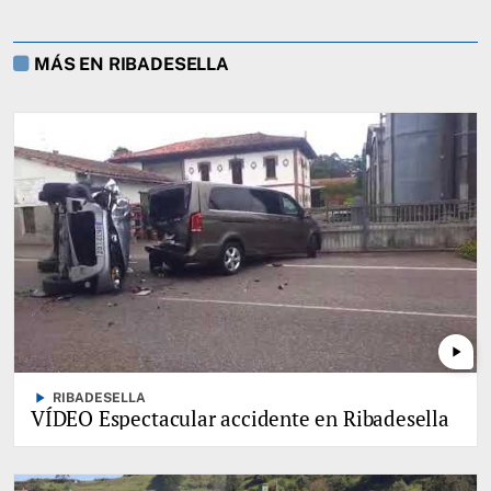
MÁS EN RIBADESELLA
play_arrow
play_arrow
RIBADESELLA
VÍDEO Espectacular accidente en Ribadesella