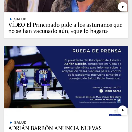
play_arrow
play_arrow
SALUD
VÍDEO El Principado pide a los asturianos que
no se han vacunado aún, «que lo hagan»
play_arrow
play_arrow
SALUD
ADRIÁN BARBÓN ANUNCIA NUEVAS