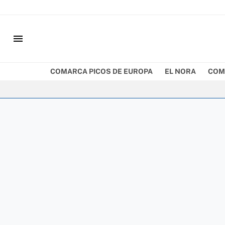
menu
COMARCA PICOS DE EUROPA
EL NORA
COM