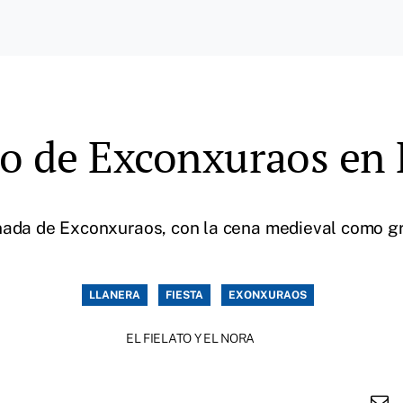
 de Exconxuraos en 
nada de Exconxuraos, con la cena medieval como gra
LLANERA
FIESTA
EXONXURAOS
EL FIELATO Y EL NORA