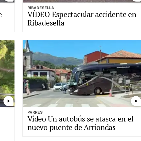
RIBADESELLA
e
VÍDEO Espectacular accidente en
Ribadesella
play_arrow
play_arrow
PARRES
Vídeo Un autobús se atasca en el
nuevo puente de Arriondas