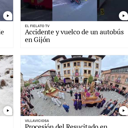
play_arrow
play_arrow
EL FIELATO TV
de
Accidente y vuelco de un autobús
en Gijón
play_arrow
play_arrow
VILLAVICIOSA
Procesión del Resucitado en