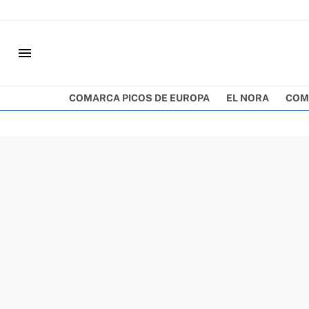
menu
COMARCA PICOS DE EUROPA
EL NORA
COM