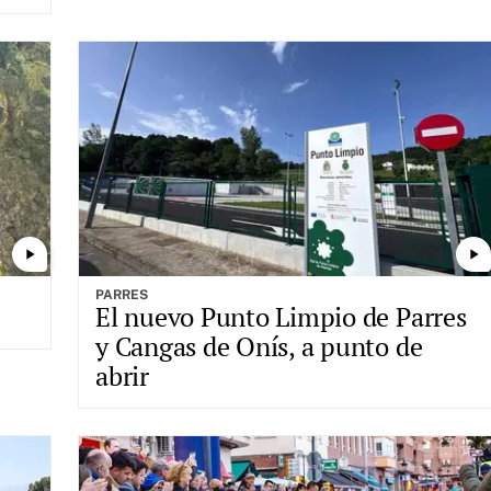
play_arrow
play_arrow
PARRES
El nuevo Punto Limpio de Parres
y Cangas de Onís, a punto de
abrir