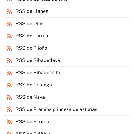
rss_feed
RSS de Llanes
rss_feed
RSS de Onís
rss_feed
RSS de Parres
rss_feed
RSS de Piloña
rss_feed
RSS de Ribadedeva
rss_feed
RSS de Ribadesella
rss_feed
RSS de Colunga
rss_feed
RSS de Nava
rss_feed
RSS de Premios princesa de asturias
rss_feed
RSS de El nora
RSS de Política