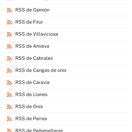
rss_feed
RSS de Opinión
rss_feed
RSS de Fitur
rss_feed
RSS de Villaviciosa
rss_feed
RSS de Amieva
rss_feed
RSS de Cabrales
rss_feed
RSS de Cangas de onís
rss_feed
RSS de Caravia
rss_feed
RSS de Llanes
rss_feed
RSS de Onís
rss_feed
RSS de Parres
rss_feed
RSS de Peñamelleras