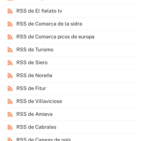
rss_feed
RSS de El fielato tv
rss_feed
RSS de Comarca de la sidra
rss_feed
RSS de Comarca picos de europa
rss_feed
RSS de Turismo
rss_feed
RSS de Siero
rss_feed
RSS de Noreña
rss_feed
RSS de Fitur
rss_feed
RSS de Villaviciosa
rss_feed
RSS de Amieva
rss_feed
RSS de Cabrales
rss_feed
RSS de Cangas de onís