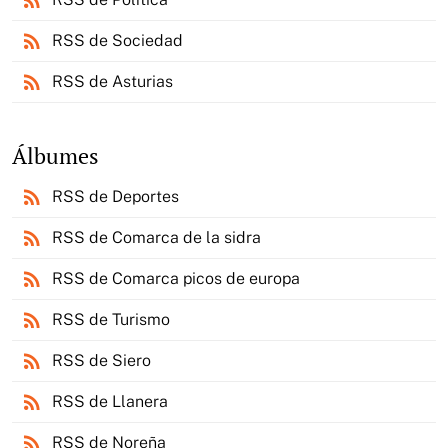
rss_feed
rss_feed
RSS de Sociedad
rss_feed
RSS de Asturias
Álbumes
rss_feed
RSS de Deportes
rss_feed
RSS de Comarca de la sidra
rss_feed
RSS de Comarca picos de europa
rss_feed
RSS de Turismo
rss_feed
RSS de Siero
rss_feed
RSS de Llanera
rss_feed
RSS de Noreña