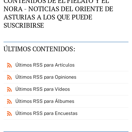
CONTENIDOS DE EL FIELATO Y EL
NORA - NOTICIAS DEL ORIENTE DE
ASTURIAS A LOS QUE PUEDE
SUSCRIBIRSE
ÚLTIMOS CONTENIDOS:
rss_feed
Últimos RSS para Artículos
rss_feed
Últimos RSS para Opiniones
rss_feed
Últimos RSS para Vídeos
rss_feed
Últimos RSS para Álbumes
rss_feed
Últimos RSS para Encuestas