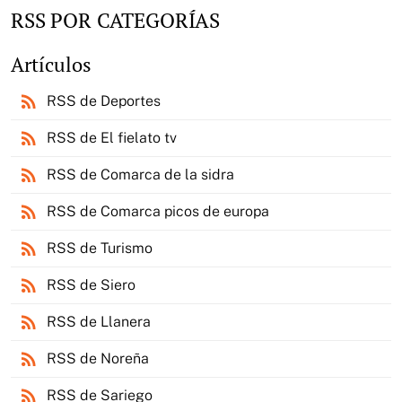
RSS POR CATEGORÍAS
Artículos
rss_feed
RSS de Deportes
rss_feed
RSS de El fielato tv
rss_feed
RSS de Comarca de la sidra
rss_feed
RSS de Comarca picos de europa
rss_feed
RSS de Turismo
rss_feed
RSS de Siero
rss_feed
RSS de Llanera
rss_feed
RSS de Noreña
rss_feed
RSS de Sariego