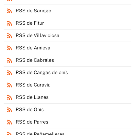
rss_feed
RSS de Sariego
rss_feed
RSS de Fitur
rss_feed
RSS de Villaviciosa
rss_feed
RSS de Amieva
rss_feed
RSS de Cabrales
rss_feed
RSS de Cangas de onís
rss_feed
RSS de Caravia
rss_feed
RSS de Llanes
rss_feed
RSS de Onís
rss_feed
RSS de Parres
rss_feed
RSS de Peñamelleras