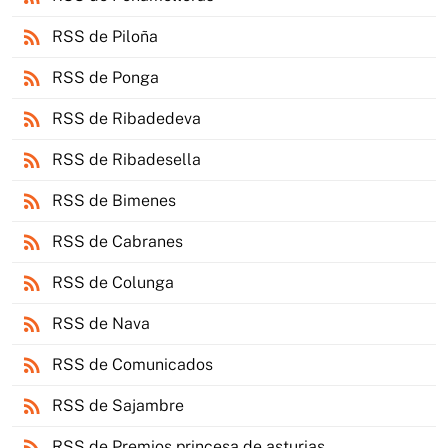
rss_feed
RSS de Piloña
rss_feed
RSS de Ponga
rss_feed
RSS de Ribadedeva
rss_feed
RSS de Ribadesella
rss_feed
RSS de Bimenes
rss_feed
RSS de Cabranes
rss_feed
RSS de Colunga
rss_feed
RSS de Nava
rss_feed
RSS de Comunicados
rss_feed
RSS de Sajambre
rss_feed
RSS de Premios princesa de asturias