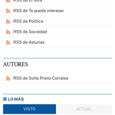
rss_feed
RSS de El nora
rss_feed
RSS de Te puede interesar
rss_feed
RSS de Política
rss_feed
RSS de Sociedad
rss_feed
RSS de Asturias
AUTORES
rss_feed
RSS de Sofia Prieto Corrales
LO MÁS
VISTO
ACTUAL