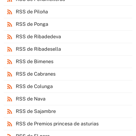
rss_feed
RSS de Piloña
rss_feed
RSS de Ponga
rss_feed
RSS de Ribadedeva
rss_feed
RSS de Ribadesella
rss_feed
RSS de Bimenes
rss_feed
RSS de Cabranes
rss_feed
RSS de Colunga
rss_feed
RSS de Nava
rss_feed
RSS de Sajambre
rss_feed
RSS de Premios princesa de asturias