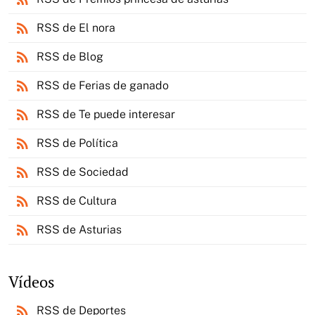
rss_feed
RSS de El nora
rss_feed
RSS de Blog
rss_feed
RSS de Ferias de ganado
rss_feed
RSS de Te puede interesar
rss_feed
RSS de Política
rss_feed
RSS de Sociedad
rss_feed
RSS de Cultura
rss_feed
RSS de Asturias
Vídeos
rss_feed
RSS de Deportes