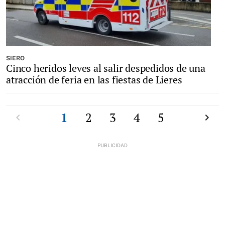
SIERO
Cinco heridos leves al salir despedidos de una
atracción de feria en las fiestas de Lieres
Anterior
1
2
3
4
5
Siguien