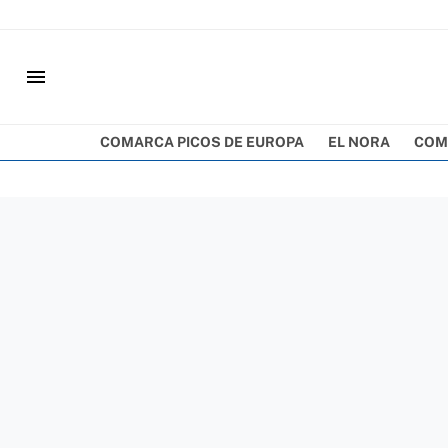
menu
COMARCA PICOS DE EUROPA
EL NORA
COM