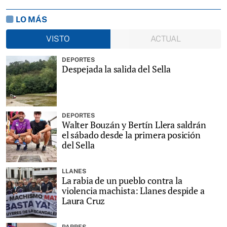
LO MÁS
VISTO
ACTUAL
DEPORTES
Despejada la salida del Sella
DEPORTES
Walter Bouzán y Bertín Llera saldrán
el sábado desde la primera posición
del Sella
LLANES
La rabia de un pueblo contra la
violencia machista: Llanes despide a
Laura Cruz