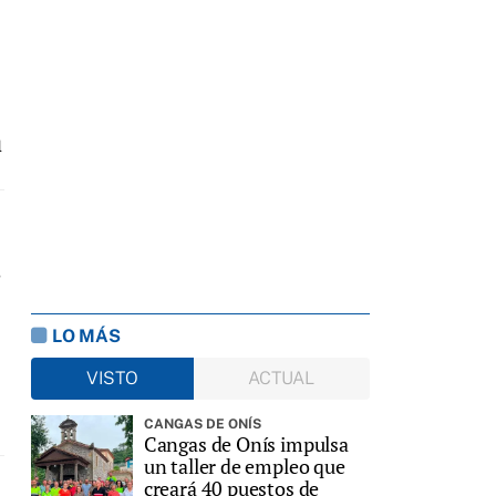
l
s
LO MÁS
VISTO
ACTUAL
CANGAS DE ONÍS
Cangas de Onís impulsa
un taller de empleo que
creará 40 puestos de