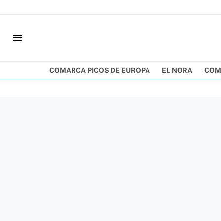
menu
COMARCA PICOS DE EUROPA
EL NORA
COM