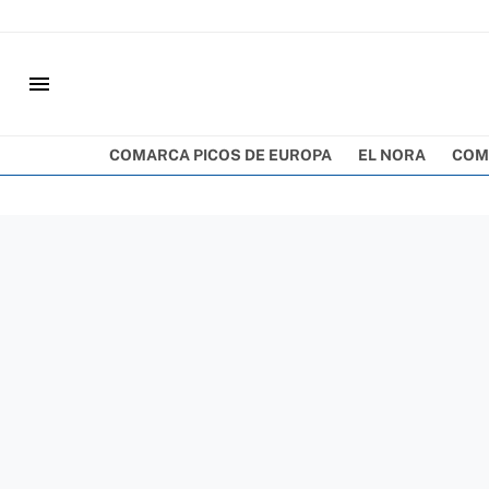
menu
COMARCA PICOS DE EUROPA
EL NORA
COM