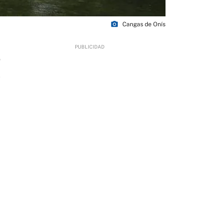
photo_camera
Cangas de Onís
0
a