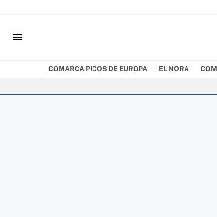
menu
COMARCA PICOS DE EUROPA
EL NORA
COM