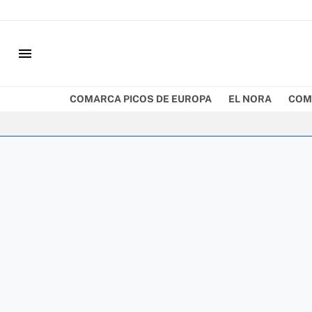
menu
COMARCA PICOS DE EUROPA
EL NORA
COM