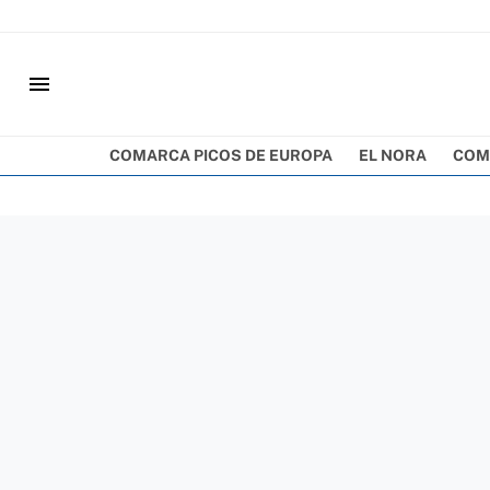
menu
COMARCA PICOS DE EUROPA
EL NORA
COM