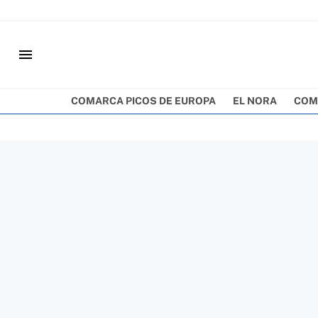
menu
COMARCA PICOS DE EUROPA
EL NORA
COM