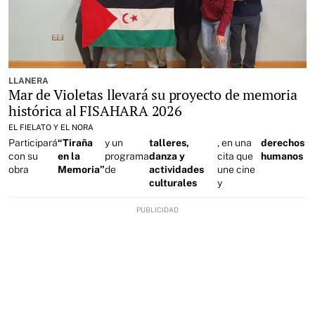
LLANERA
Mar de Violetas llevará su proyecto de memoria
histórica al FISAHARA 2026
EL FIELATO Y EL NORA
Participará
“Tiraña
y un
talleres,
, en una
derechos
con su
en la
programa
danza y
cita que
humanos
obra
Memoria”
de
actividades
une cine
culturales
y