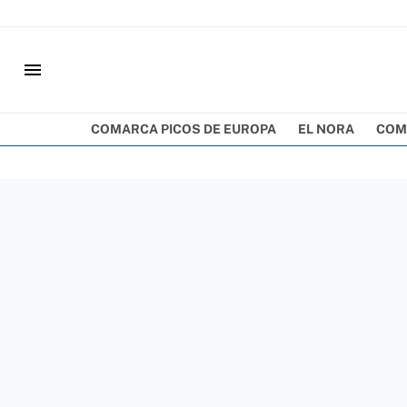
menu
COMARCA PICOS DE EUROPA
EL NORA
COM