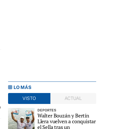
LO MÁS
VISTO
ACTUAL
e
DEPORTES
Walter Bouzán y Bertín
Llera vuelven a conquistar
el Sella tras un