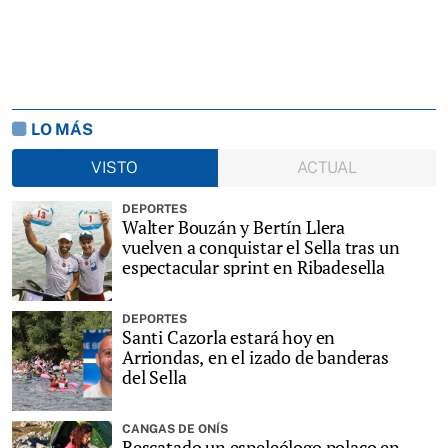
LO MÁS
VISTO
ACTUAL
DEPORTES
Walter Bouzán y Bertín Llera
vuelven a conquistar el Sella tras un
espectacular sprint en Ribadesella
DEPORTES
Santi Cazorla estará hoy en
Arriondas, en el izado de banderas
del Sella
CANGAS DE ONÍS
Rescatado un espeleólogo polaco en