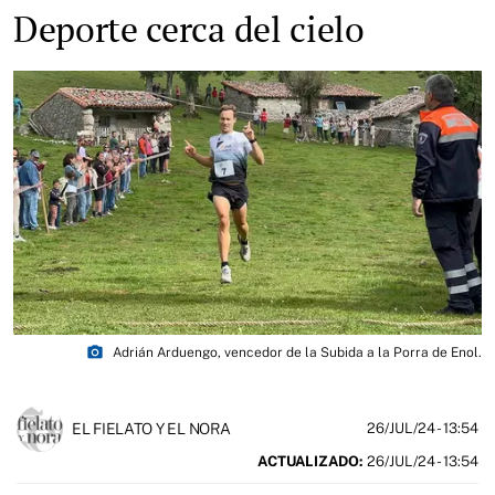
Deporte cerca del cielo
photo_camera
Adrián Arduengo, vencedor de la Subida a la Porra de Enol.
EL FIELATO Y EL NORA
26/JUL/24
- 13:54
ACTUALIZADO:
26/JUL/24 - 13:54