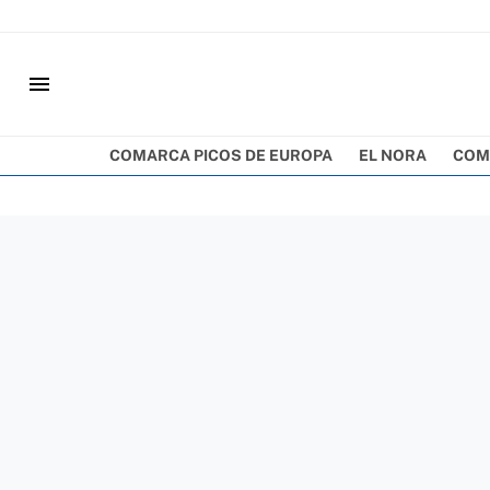
menu
COMARCA PICOS DE EUROPA
EL NORA
COM