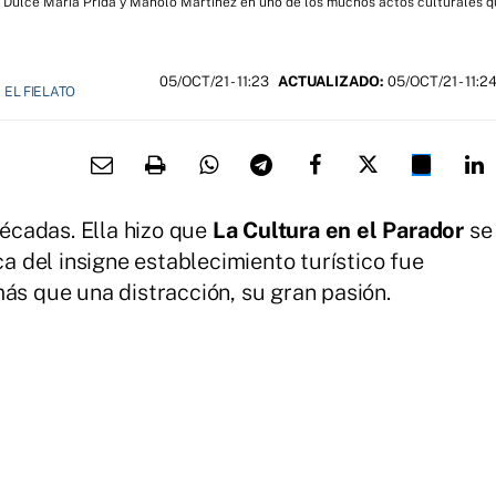
, Dulce María Prida y Manolo Martínez en uno de los muchos actos culturales q
05/OCT/21
- 11:23
ACTUALIZADO:
05/OCT/21 - 11:2
EL FIELATO
cadas. Ella hizo que
La Cultura en el Parador
se
ca del insigne establecimiento turístico fue
más que una distracción, su gran pasión.