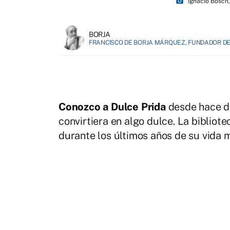
photo_camera
Ignacio Bosch
BORJA
FRANCISCO DE BORJA MÁRQUEZ, FUNDADOR DE 
Conozco a Dulce Prida
desde hace dé
convirtiera en algo dulce. La bibliote
durante los últimos años de su vida 