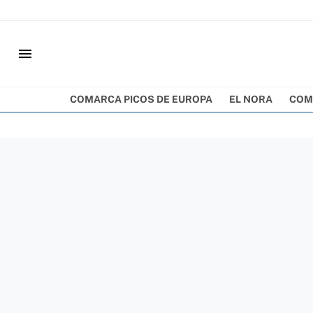
menu
COMARCA PICOS DE EUROPA
EL NORA
COM