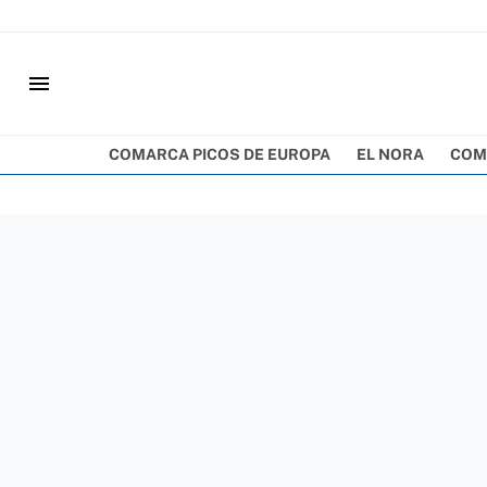
menu
COMARCA PICOS DE EUROPA
EL NORA
COM