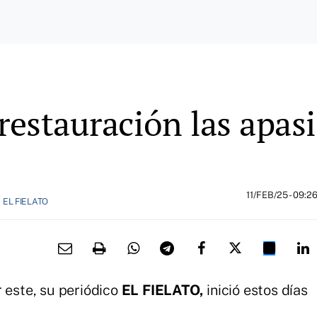
 restauración las apas
11/FEB/25
- 09:2
EL FIELATO
r este, su periódico
EL FIELATO,
inició estos días