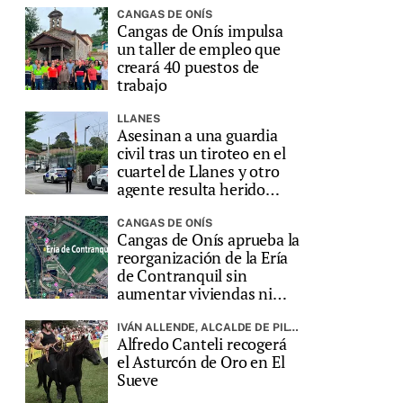
CANGAS DE ONÍS
Cangas de Onís impulsa
un taller de empleo que
creará 40 puestos de
trabajo
LLANES
Asesinan a una guardia
civil tras un tiroteo en el
cuartel de Llanes y otro
agente resulta herido
grave
CANGAS DE ONÍS
Cangas de Onís aprueba la
reorganización de la Ería
de Contranquil sin
aumentar viviendas ni
edificabilidad
IVÁN ALLENDE, ALCALDE DE PILOÑA, PREGONARÁ LA FIESTA
Alfredo Canteli recogerá
el Asturcón de Oro en El
Sueve