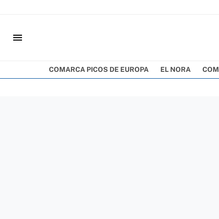
menu
COMARCA PICOS DE EUROPA
EL NORA
COM