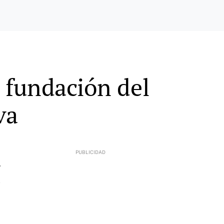
a fundación del
va
5