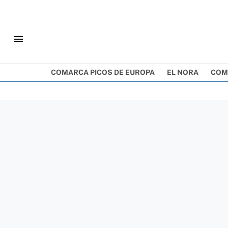
menu
COMARCA PICOS DE EUROPA
EL NORA
COM