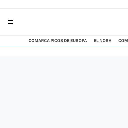
menu
COMARCA PICOS DE EUROPA
EL NORA
COM