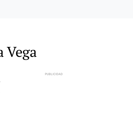
a Vega
9