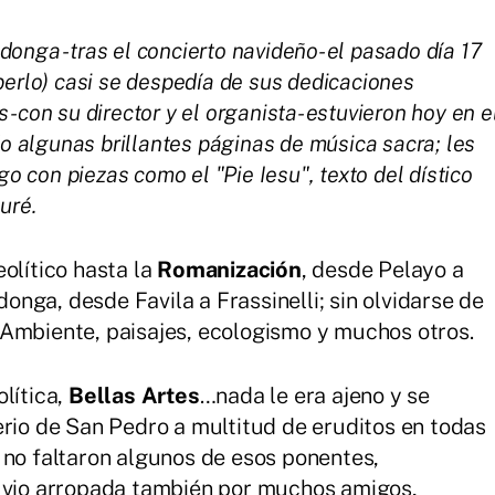
onga -tras el concierto navideño- el pasado día 17
berlo) casi se despedía de sus dedicaciones
-con su director y el organista- estuvieron hoy en e
ndo algunas brillantes páginas de música sacra; les
 con piezas como el "Pie Iesu", texto del dístico
uré.
olítico hasta la
Romanización
, desde Pelayo a
nga, desde Favila a Frassinelli; sin olvidarse de
 Ambiente, paisajes, ecologismo y muchos otros.
lítica,
Bellas Artes
…nada le era ajeno y se
erio de San Pedro a multitud de eruditos en todas
 no faltaron algunos de esos ponentes,
e vio arropada también por muchos amigos,