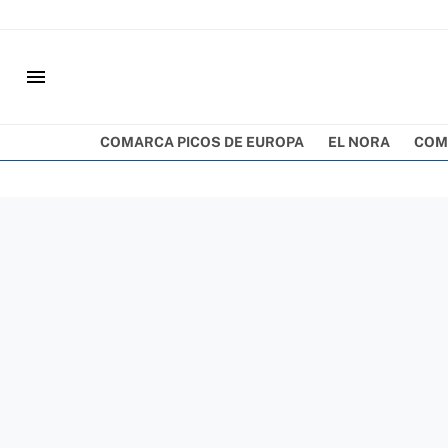
menu
COMARCA PICOS DE EUROPA
EL NORA
COM