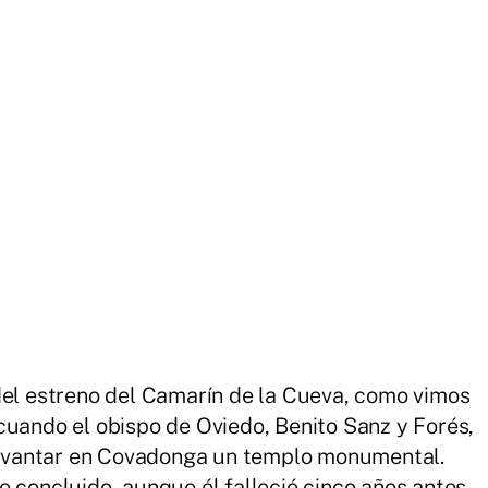
del estreno del Camarín de la Cueva, como vimos
cuando el obispo de Oviedo, Benito Sanz y Forés,
 levantar en Covadonga un templo monumental.
 concluido, aunque él falleció cinco años antes.