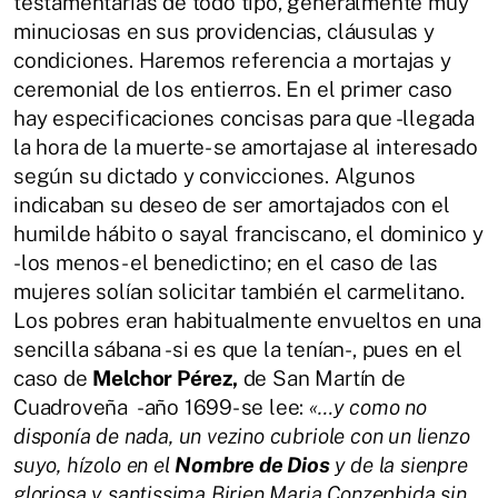
testamentarias de todo tipo, generalmente muy
minuciosas en sus providencias, cláusulas y
condiciones. Haremos referencia a mortajas y
ceremonial de los entierros. En el primer caso
hay especificaciones concisas para que -llegada
la hora de la muerte- se amortajase al interesado
según su dictado y convicciones. Algunos
indicaban su deseo de ser amortajados con el
humilde hábito o sayal franciscano, el dominico y
-los menos- el benedictino; en el caso de las
mujeres solían solicitar también el carmelitano.
Los pobres eran habitualmente envueltos en una
sencilla sábana -si es que la tenían-, pues en el
caso de
Melchor Pérez,
de San Martín de
Cuadroveña -año 1699- se lee:
«…y como no
disponía de nada, un vezino cubriole con un lienzo
suyo, hízolo en el
Nombre de Dios
y de la sienpre
gloriosa y santissima Birjen Maria Conzepbida sin