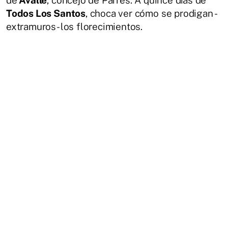
de
Avalle
, concejo de Parres. A quince días de
Todos Los Santos
, choca ver cómo se prodigan -
extramuros- los florecimientos.