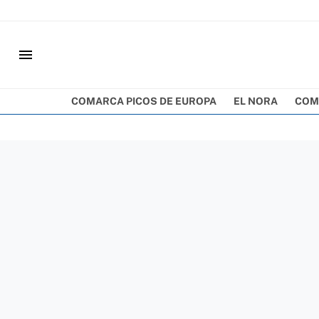
menu
COMARCA PICOS DE EUROPA
EL NORA
COM