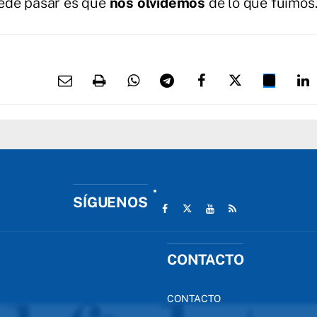
uede pasar es que
nos olvidemos
de lo que fuimos
SÍGUENOS
CONTACTO
CONTACTO