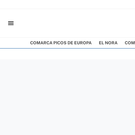
menu
COMARCA PICOS DE EUROPA
EL NORA
COM