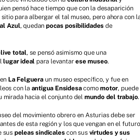
guien pensó hace tiempo que con la desaparición
sitio para albergar el tal museo, pero ahora con l
al Azul
, quedan
pocas posibilidades
de
live total
, se pensó asimismo que una
el
lugar ideal
para levantar
ese museo
.
 en
La Felguera
un museo específico, y fue en
leos con la
antigua Ensidesa
como
motor
, puede
u mirada hacia el conjunto del
mundo del trabajo
.
useo del movimiento obrero en Asturias debe ser
tantes de esta región y los que vengan en el futur
e sus
peleas sindicales
con sus
virtudes y sus