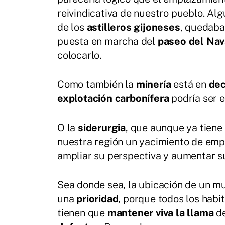
reivindicativa de nuestro pueblo. Al
de los
astilleros gijoneses
, quedaba 
puesta en marcha del
paseo del Nav
colocarlo.
Como también la
minería
está en
dec
explotación carbonífera
podría ser 
O la
siderurgia
, que aunque ya tiene
nuestra región un yacimiento de emp
ampliar su perspectiva y aumentar s
Sea donde sea, la ubicación de un m
una
prioridad
, porque todos los habi
tienen que
mantener viva la llama
d