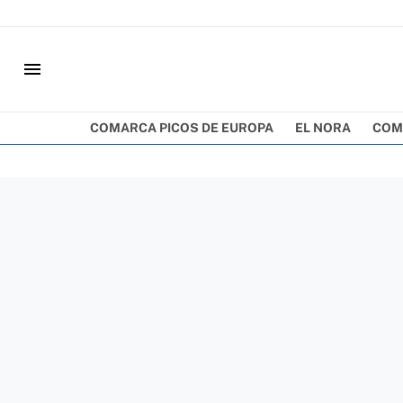
menu
COMARCA PICOS DE EUROPA
EL NORA
COM