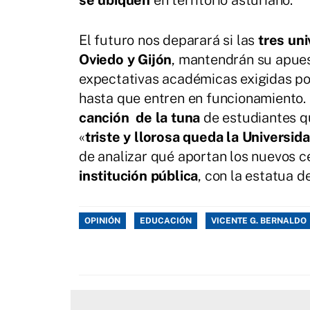
se ubiquen
en territorio asturiano.
El futuro nos deparará si las
tres un
Oviedo y Gijón
, mantendrán su apuest
expectativas académicas exigidas por
hasta que entren en funcionamiento. 
canción de la tuna
de estudiantes qu
«
triste y llorosa queda la Universid
de analizar qué aportan los nuevos ce
institución pública
, con la estatua d
OPINIÓN
EDUCACIÓN
VICENTE G. BERNALDO