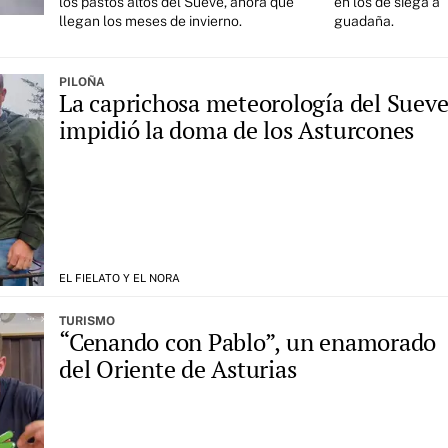
los pastos altos del Sueve, ahora que
en los de siega a
llegan los meses de invierno.
guadaña.
PILOÑA
La caprichosa meteorología del Suev
impidió la doma de los Asturcones
EL FIELATO Y EL NORA
TURISMO
“Cenando con Pablo”, un enamorado
del Oriente de Asturias