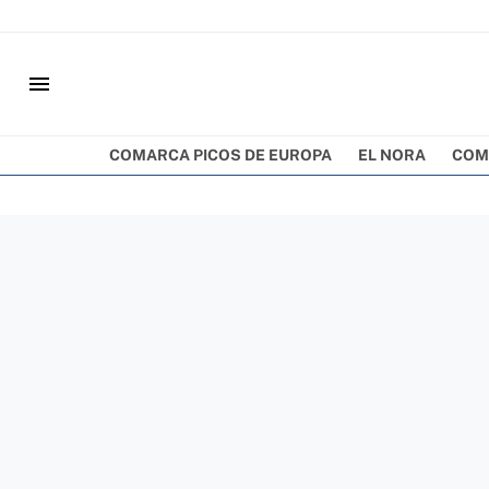
menu
COMARCA PICOS DE EUROPA
EL NORA
COM