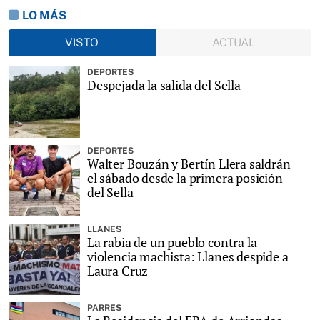
LO MÁS
VISTO
ACTUAL
DEPORTES
Despejada la salida del Sella
DEPORTES
Walter Bouzán y Bertín Llera saldrán
el sábado desde la primera posición
del Sella
LLANES
La rabia de un pueblo contra la
violencia machista: Llanes despide a
Laura Cruz
PARRES