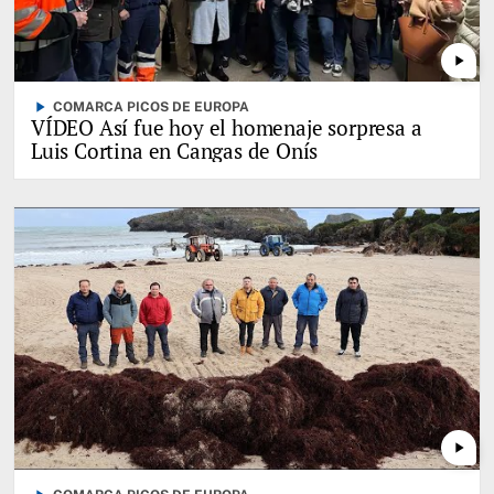
play_arrow
play_arrow
COMARCA PICOS DE EUROPA
VÍDEO Así fue hoy el homenaje sorpresa a
Luis Cortina en Cangas de Onís
play_arrow