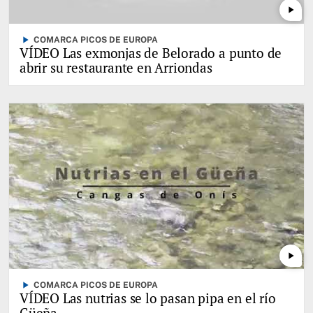
play_arrow
play_arrow
COMARCA PICOS DE EUROPA
VÍDEO Las exmonjas de Belorado a punto de
abrir su restaurante en Arriondas
play_arrow
play_arrow
COMARCA PICOS DE EUROPA
VÍDEO Las nutrias se lo pasan pipa en el río
Güeña