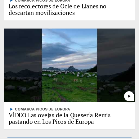
play_arrow
COMARCA PICOS DE EUROPA
Los recolectores de Ocle de Llanes no
descartan movilizaciones
play_arrow
play_arrow
COMARCA PICOS DE EUROPA
VÍDEO Las ovejas de la Quesería Remis
pastando en Los Picos de Europa