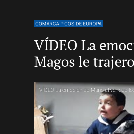
COMARCA PICOS DE EUROPA
VÍDEO La emoció
Magos le trajer
VÍDEO La emoción de Mario al ver que los