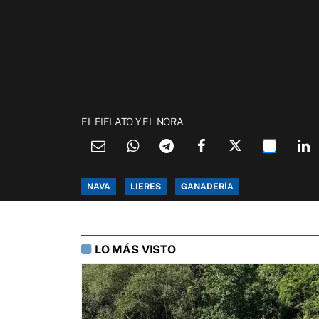
EL FIELATO Y EL NORA
NAVA
LIERES
GANADERÍA
LO MÁS VISTO