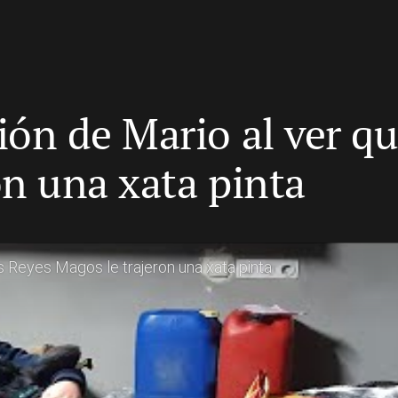
n de Mario al ver qu
on una xata pinta
 Reyes Magos le trajeron una xata pinta