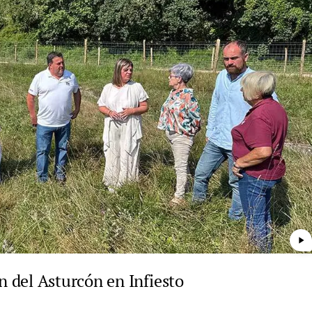
play_arrow
 del Asturcón en Infiesto