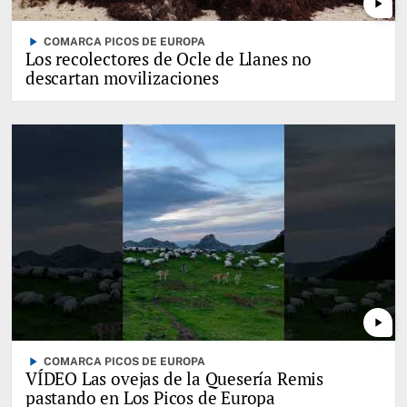
play_arrow
play_arrow
COMARCA PICOS DE EUROPA
Los recolectores de Ocle de Llanes no
descartan movilizaciones
play_arrow
play_arrow
COMARCA PICOS DE EUROPA
VÍDEO Las ovejas de la Quesería Remis
pastando en Los Picos de Europa