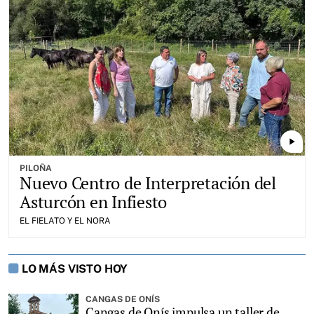
play_arrow
PILOÑA
Nuevo Centro de Interpretación del
Asturcón en Infiesto
EL FIELATO Y EL NORA
LO MÁS VISTO HOY
CANGAS DE ONÍS
Cangas de Onís impulsa un taller de