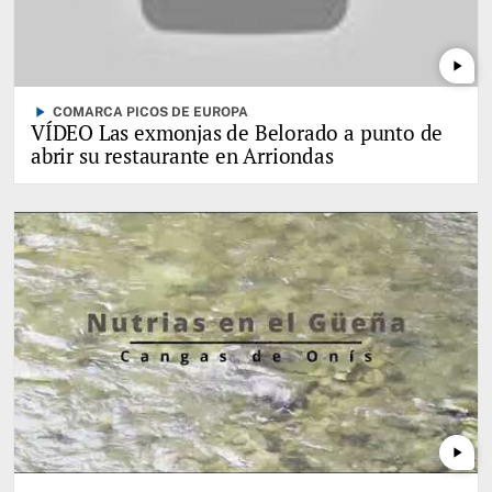
play_arrow
play_arrow
COMARCA PICOS DE EUROPA
VÍDEO Las exmonjas de Belorado a punto de
abrir su restaurante en Arriondas
play_arrow