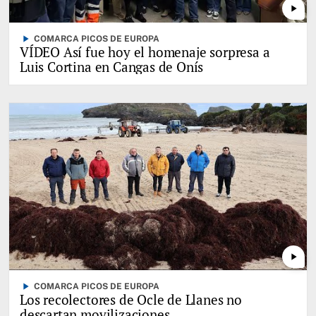
play_arrow
play_arrow
COMARCA PICOS DE EUROPA
VÍDEO Así fue hoy el homenaje sorpresa a
Luis Cortina en Cangas de Onís
play_arrow
play_arrow
COMARCA PICOS DE EUROPA
Los recolectores de Ocle de Llanes no
descartan movilizaciones