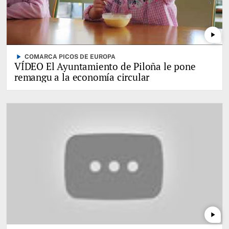
play_arrow
play_arrow
COMARCA PICOS DE EUROPA
VÍDEO El Ayuntamiento de Piloña le pone
remangu a la economía circular
play_arrow